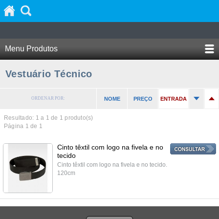
Menu Produtos
Vestuário Técnico
ORDENAR POR:
NOME
PREÇO
ENTRADA
Resultado: 1 a
1
de 1 produto(s)
Página 1 de 1
Cinto têxtil com logo na fivela e no
tecido
Cinto têxtil com logo na fivela e no tecido.
120cm