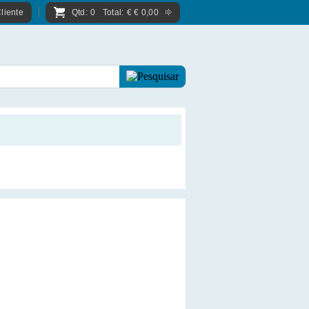
liente
Qtd:
0
Total:
€
€ 0,00